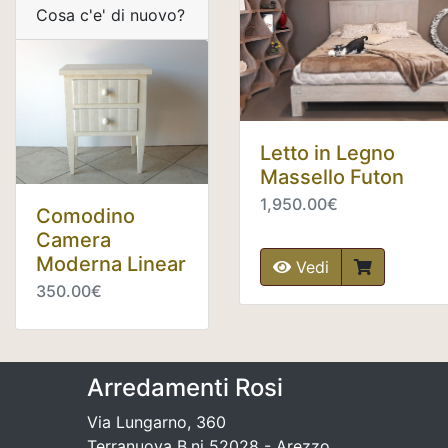
Cosa c'e' di nuovo?
Letto in Legno
Massello Futon
1,950.00€
Comodino
Camera
Moderna Linear
Vedi
350.00€
Arredamenti Rosi
Via Lungarno, 360
Terranuova B.ni 52028 - Arezzo