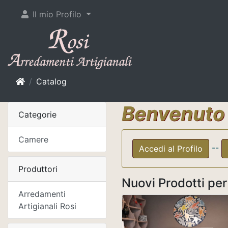
Il mio Profilo
Home
Catalog
Benvenuto 
Categorie
Camere
--
Accedi al Profilo
Produttori
Nuovi Prodotti pe
Arredamenti
Artigianali Rosi