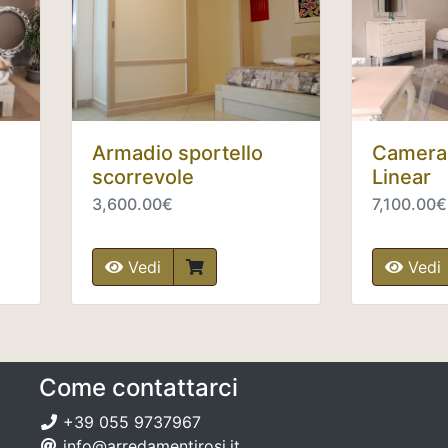
Armadio sportello
Camera
scorrevole
Linear
3,600.00€
7,100.00€
Vedi
Vedi
Come contattarci
+39 055 9737967
info@arredamentirosi.it